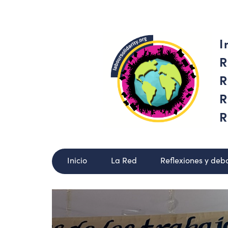
I
R
R
R
R
Inicio
La Red
Reflexiones y deb