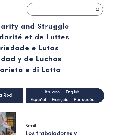
darity and Struggle
darité et de Luttes
ariedade e Lutas
ridad y de Luchas
arietà e di Lotta
Italiano
English
la Red
Español
Français
Português
Brasil
Los trabajadores y