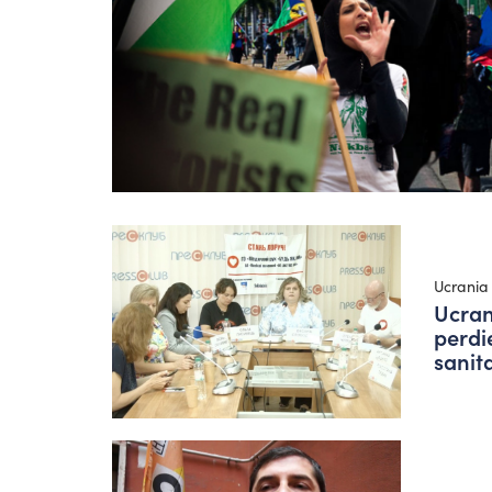
Ucrania
Ucran
perdi
sanit