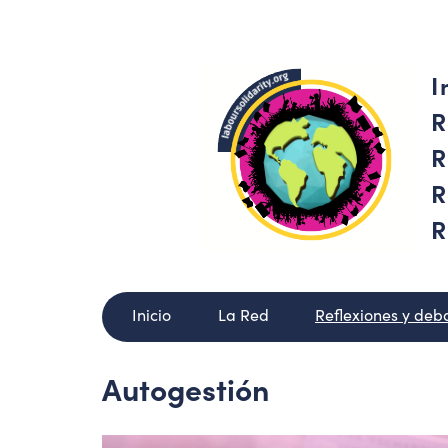
I
R
R
R
R
Inicio
La Red
Reflexiones y deb
Autogestión