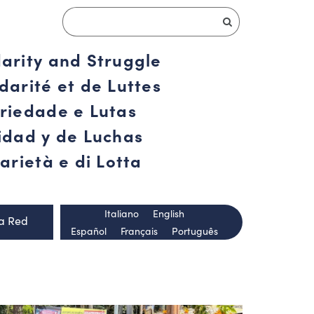
darity and Struggle
darité et de Luttes
ariedade e Lutas
ridad y de Luchas
arietà e di Lotta
Italiano
English
la Red
Español
Français
Português