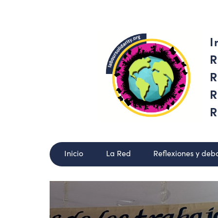
I
R
R
R
R
Inicio
La Red
Reflexiones y deb