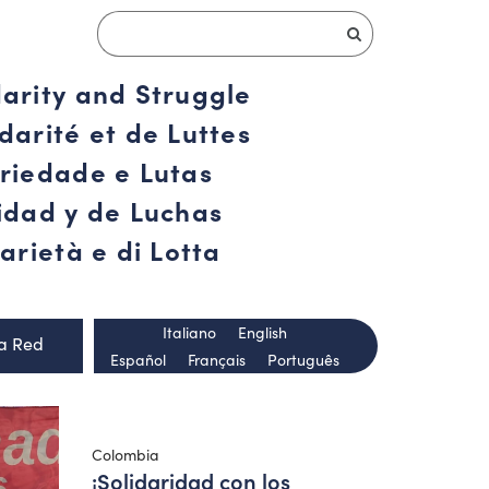
darity and Struggle
darité et de Luttes
ariedade e Lutas
ridad y de Luchas
arietà e di Lotta
Italiano
English
la Red
Español
Français
Português
Colombia
¡Solidaridad con los