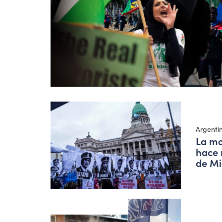
Argenti
La mo
hace 
de Mi