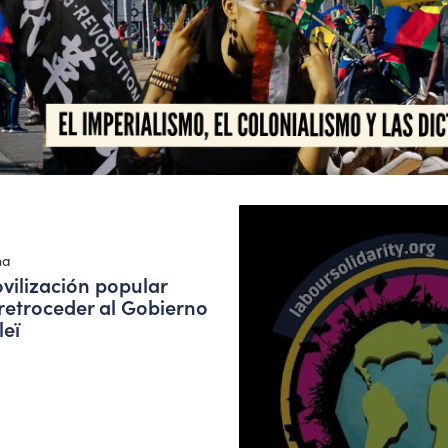
na
vilización popular
retroceder al Gobierno
leï