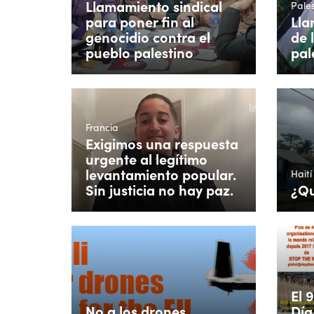
Llamamiento sindical
Pales
para poner fin al
Lla
genocidio contra el
de 
pueblo palestino
pal
Francia
Exigimos una respuesta
urgente al legítimo
levantamiento popular.
Haití
Sin justicia no hay paz.
¿Qu
El 
No a los drones
Día