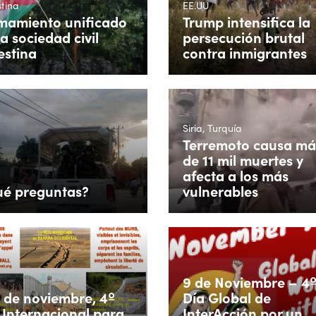
tina
EE.UU
mamiento unificado
Trump intensifica la
la sociedad civil
persecución brutal
estina
contra inmigrantes
Siria, Turquía
Terremoto causa má
de 11 mil muertes y
afecta a los más
é preguntas?
vulnerables
9 de Noviembre – 4
9 de noviembre, 4º
Día Global de
 Internacional para
InterAcción por un