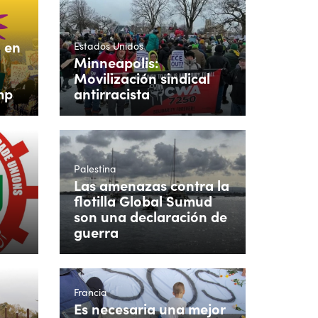
o en
Estados Unidos
Minneapolis:
Movilización sindical
mp
antirracista
Palestina
Las amenazas contra la
flotilla Global Sumud
son una declaración de
guerra
Francia
Es necesaria una mejor