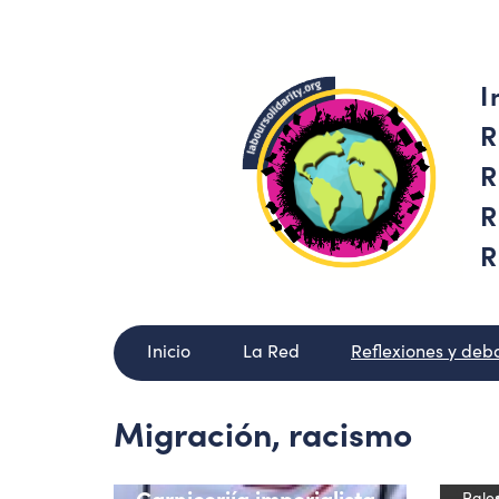
I
R
R
R
R
Inicio
La Red
Reflexiones y deb
Migración, racismo
Ceuta
Carniceriía imperialista
Pales