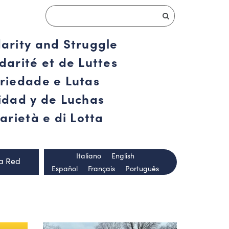
darity and Struggle
darité et de Luttes
ariedade e Lutas
ridad y de Luchas
arietà e di Lotta
Italiano
English
la Red
Español
Français
Português