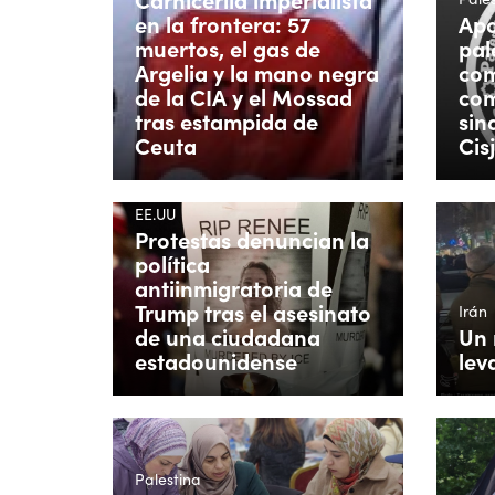
en la frontera: 57
Apo
muertos, el gas de
pal
Argelia y la mano negra
com
de la CIA y el Mossad
co
tras estampida de
sin
Ceuta
Cis
EE.UU
Protestas denuncian la
política
antiinmigratoria de
Trump tras el asesinato
Irán
de una ciudadana
Un 
estadounidense
lev
Palestina