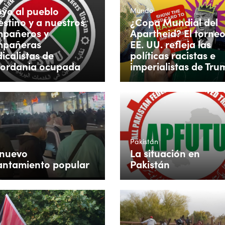
yo al pueblo
Mundo
estino y a nuestros
¿Copa Mundial del
pañeros y
Apartheid? El torne
mpañeras
EE. UU. refleja las
dicalistas de
políticas racistas e
jordania ocupada
imperialistas de Tru
Pakistán
nuevo
La situación en
antamiento popular
Pakistán