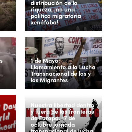
distribución de la
riqueza, ¡no una
política migratoria
xenófoba!
s
1 de Mayo:
Llamamiento a la Lucha
Transnacional de los y
las Migrantes
Nuestra libertad dentro
y fuera de las fronteras
º
de Europa. 17 de
octubre jornada
transnacional de lucha