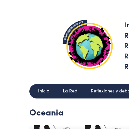
I
R
R
R
R
Inicio
La Red
Reflexiones y deb
Oceania