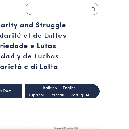
darity and Struggle
darité et de Luttes
ariedade e Lutas
ridad y de Luchas
arietà e di Lotta
Italiano
English
la Red
Español
Français
Português