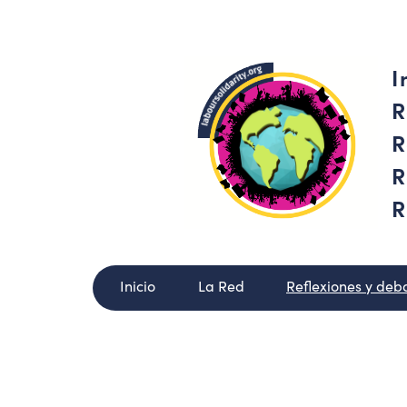
I
R
R
R
R
Inicio
La Red
Reflexiones y deb