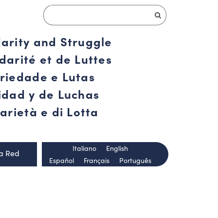
darity and Struggle
darité et de Luttes
ariedade e Lutas
ridad y de Luchas
arietà e di Lotta
Italiano
English
la Red
Español
Français
Português