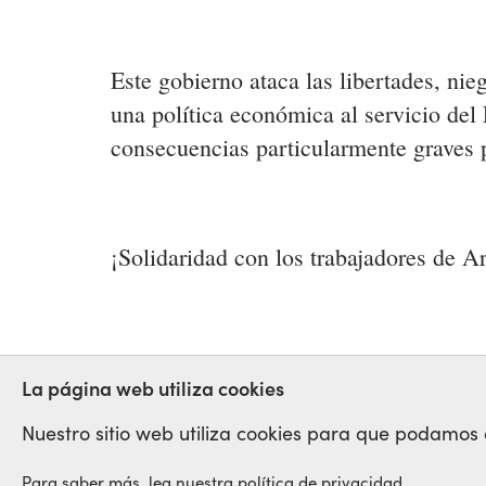
Este gobierno ataca las libertades, nie
una política económica al servicio del
consecuencias particularmente graves pa
¡Solidaridad con los trabajadores de A
ARGENTINA
HUELGA
La página web utiliza cookies
Nuestro sitio web utiliza cookies para que podamos op
Para saber más, lea nuestra política de privacidad.