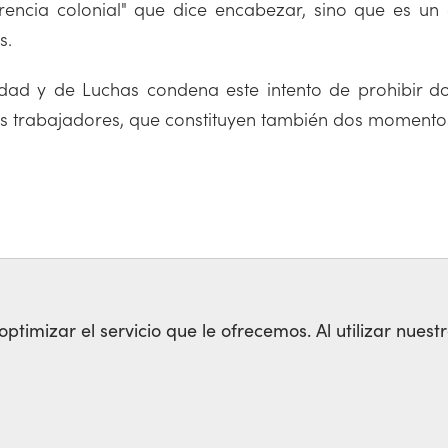
encia colonial" que dice encabezar, sino que es un 
es.
idad y de Luchas condena este intento de prohibir d
os trabajadores, que constituyen también dos momentos
PRIMERO DE MAYO
8 DE MARZO
timizar el servicio que le ofrecemos. Al utilizar nuestr