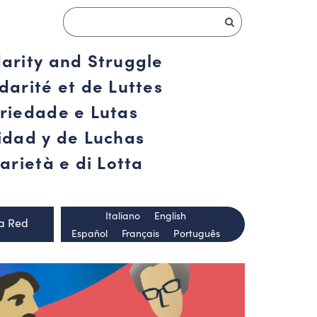
darity and Struggle
darité et de Luttes
ariedade e Lutas
ridad y de Luchas
arietà e di Lotta
Italiano
English
la Red
Español
Français
Português