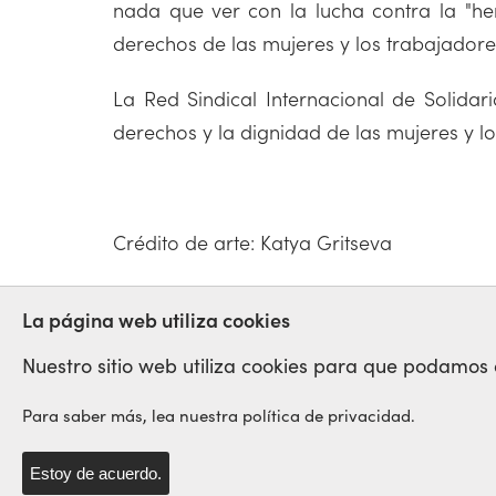
nada que ver con la lucha contra la "her
derechos de las mujeres y los trabajador
La Red Sindical Internacional de Solidar
derechos y la dignidad de las mujeres y l
Crédito de arte: Katya Gritseva
UCRANIA
DERECHOS
MUJERES
La página web utiliza cookies
Nuestro sitio web utiliza cookies para que podamos op
Para saber más, lea nuestra política de privacidad.
Red Sindical Internacional
de Solidaridad y de Luchas
Estoy de acuerdo.