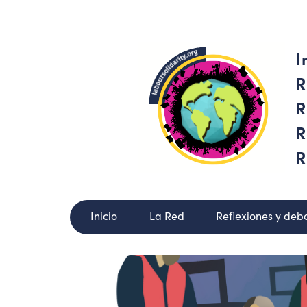
I
R
R
R
R
Inicio
La Red
Reflexiones y deb