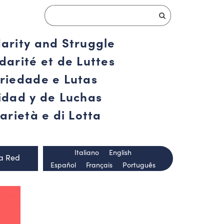
darity and Struggle
darité et de Luttes
ariedade e Lutas
ridad y de Luchas
arietà e di Lotta
Italiano
English
la Red
Español
Français
Português