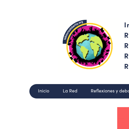
I
R
R
R
R
Inicio
La Red
Reflexiones y deb