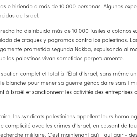
eras e hiriendo a más de 10.000 personas. Algunos expe
cidas de Israel.
echa ha distribuido más de 10.000 fusiles a colonos ex
calada de ataques y pogromos contra los palestinos. Las
 largamente prometida segunda Nakba, expulsando al ma
ue los palestinos vivan sometidos perpetuamente.
outien complet et total à l'État d'Israël, sans même un c
carte blanche pour mener sa guerre génocidaire sans limi
 à Israël et sanctionnent les activités des entreprises 
taire, les syndicats palestiniens appellent leurs homolo
de complicité avec les crimes d'Israël, en cessant de 
recherche militaire. C'est maintenant qu'il faut agir - de