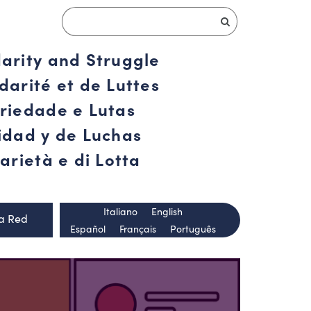
darity and Struggle
darité et de Luttes
ariedade e Lutas
ridad y de Luchas
arietà e di Lotta
Italiano
English
la Red
Español
Français
Português