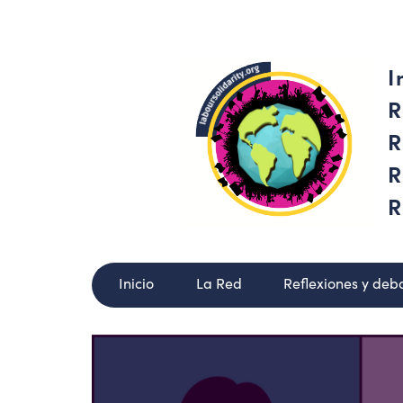
I
R
R
R
R
Inicio
La Red
Reflexiones y deb