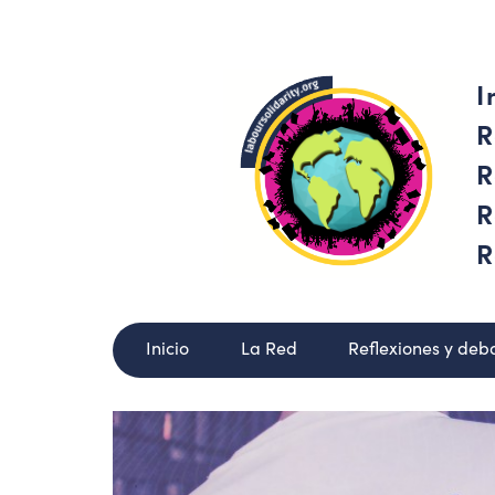
I
R
R
R
R
Inicio
La Red
Reflexiones y deb