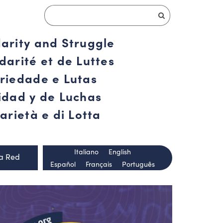
darity and Struggle
darité et de Luttes
ariedade e Lutas
ridad y de Luchas
arietà e di Lotta
Italiano
English
la Red
Español
Français
Português