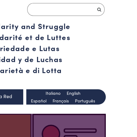
darity and Struggle
darité et de Luttes
ariedade e Lutas
ridad y de Luchas
arietà e di Lotta
Italiano
English
la Red
Español
Français
Português