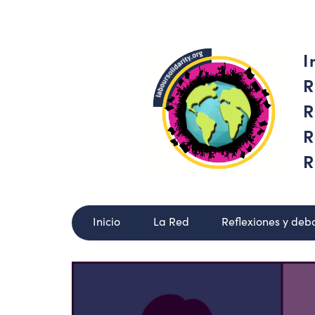
I
R
R
R
R
Inicio
La Red
Reflexiones y deb