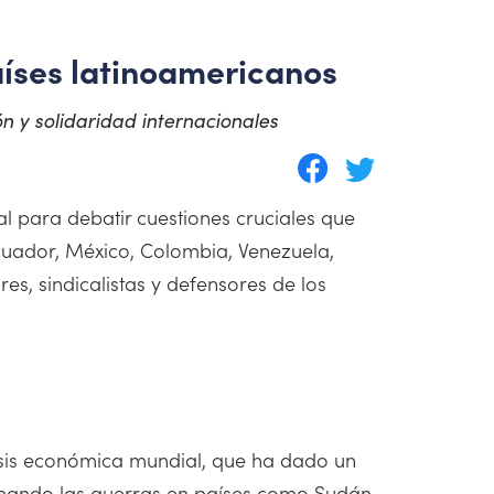
aíses latinoamericanos
n y solidaridad internacionales
al para debatir cuestiones cruciales que
 Ecuador, México, Colombia, Venezuela,
es, sindicalistas y defensores de los
risis económica mundial, que ha dado un
ionando las guerras en países como Sudán