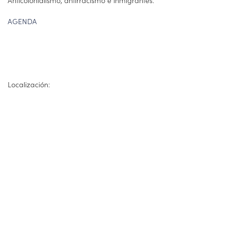
Anticolonialismo, antirracismo e inmigrantes.
AGENDA
Localización: