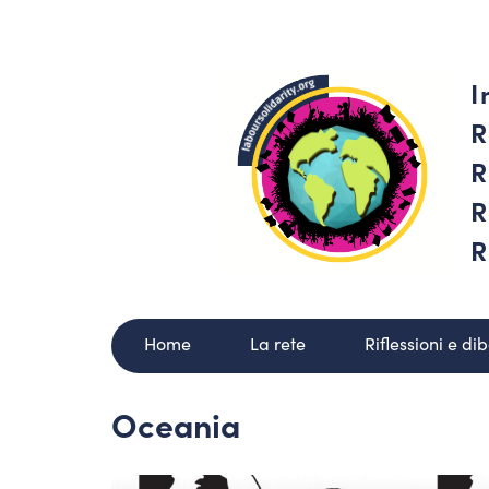
I
R
R
R
R
Home
La rete
Riflessioni e dib
Oceania