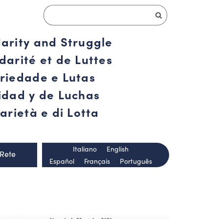
darity and Struggle
darité et de Luttes
ariedade e Lutas
ridad y de Luchas
arietà e di Lotta
Italiano
English
 Rete
Español
Français
Português