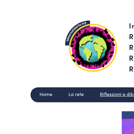
I
R
R
R
R
Home
La rete
Riflessioni e dib