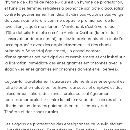
l'hymne de « l'ami de l'école » qui est un hymne de protestation,
et l'une des femmes retraitées a prononcé son acte d'accusation
contre le gouvernement, en disant : «Si nous voulons nous venger
de vous, nous le ferons comme depuis le premier jour de la
révolution jusqu'à maintenant. Maintenant, c'est à votre tour
d'être détruit». Puis elle a crié : «Honte à Qalibaf (le président
conservateur du parlement), quittez le parlement», et la foule l'a
accompagnée avec des applaudissements et des chants
puisants. A Sanandaj également, un grand nombre
d'enseignant·es ont participé au rassemblement et ont insisté sur
la libération immédiate des enseignant·es emprisonnés avec le
slogan «les enseignant·es emprisonnés doivent être libéré·es».
Ce jour-là, parallèlement auxrassemblements des enseignant·es
retraité·es et employé·es, les travailleur·euses et employé·es des
télécommunications des zones rurales se sont également
réuni·es pour protester contre le faible niveau des salaires et la
discrimination dans les paiements entre les employés de
Téhéran et des zones rurales.
Les slogans de protestation des enseignant·es ce jour-là étaient :
«Autorités indécentes ! Démissionnez ! Démission !», «L'enseignant