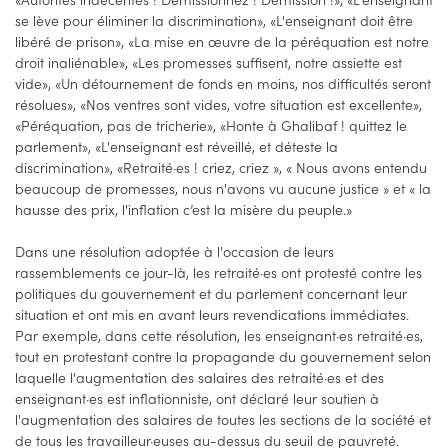
se lève pour éliminer la discrimination», «L'enseignant doit être
libéré de prison», «La mise en œuvre de la péréquation est notre
droit inaliénable», «Les promesses suffisent, notre assiette est
vide», «Un détournement de fonds en moins, nos difficultés seront
résolues», «Nos ventres sont vides, votre situation est excellente»,
«Péréquation, pas de tricherie», «Honte à Ghalibaf ! quittez le
parlement», «L'enseignant est réveillé, et déteste la
discrimination», «Retraité·es ! criez, criez », « Nous avons entendu
beaucoup de promesses, nous n'avons vu aucune justice » et « la
hausse des prix, l'inflation c’est la misère du peuple.»
Dans une résolution adoptée à l'occasion de leurs
rassemblements ce jour-là, les retraité·es ont protesté contre les
politiques du gouvernement et du parlement concernant leur
situation et ont mis en avant leurs revendications immédiates.
Par exemple, dans cette résolution, les enseignant·es retraité·es,
tout en protestant contre la propagande du gouvernement selon
laquelle l'augmentation des salaires des retraité·es et des
enseignant·es est inflationniste, ont déclaré leur soutien à
l'augmentation des salaires de toutes les sections de la société et
de tous les travailleur·euses au-dessus du seuil de pauvreté.