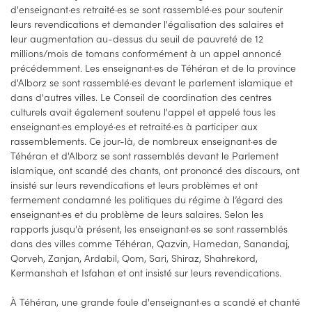
d'enseignant·es retraité·es se sont rassemblé·es pour soutenir
leurs revendications et demander l'égalisation des salaires et
leur augmentation au-dessus du seuil de pauvreté de 12
millions/mois de tomans conformément à un appel annoncé
précédemment. Les enseignant·es de Téhéran et de la province
d'Alborz se sont rassemblé·es devant le parlement islamique et
dans d'autres villes. Le Conseil de coordination des centres
culturels avait également soutenu l'appel et appelé tous les
enseignant·es employé·es et retraité·es à participer aux
rassemblements. Ce jour-là, de nombreux enseignant·es de
Téhéran et d'Alborz se sont rassemblés devant le Parlement
islamique, ont scandé des chants, ont prononcé des discours, ont
insisté sur leurs revendications et leurs problèmes et ont
fermement condamné les politiques du régime à l’égard des
enseignant·es et du problème de leurs salaires. Selon les
rapports jusqu'à présent, les enseignant·es se sont rassemblés
dans des villes comme Téhéran, Qazvin, Hamedan, Sanandaj,
Qorveh, Zanjan, Ardabil, Qom, Sari, Shiraz, Shahrekord,
Kermanshah et Isfahan et ont insisté sur leurs revendications.
À Téhéran, une grande foule d'enseignant·es a scandé et chanté