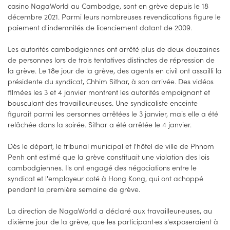
casino NagaWorld au Cambodge, sont en grève depuis le 18
décembre 2021. Parmi leurs nombreuses revendications figure le
paiement d'indemnités de licenciement datant de 2009.
Les autorités cambodgiennes ont arrêté plus de deux douzaines
de personnes lors de trois tentatives distinctes de répression de
la grève. Le 18e jour de la grève, des agents en civil ont assailli la
présidente du syndicat, Chhim Sithar, à son arrivée. Des vidéos
filmées les 3 et 4 janvier montrent les autorités empoignant et
bousculant des travailleur·euses. Une syndicaliste enceinte
figurait parmi les personnes arrêtées le 3 janvier, mais elle a été
relâchée dans la soirée. Sithar a été arrêtée le 4 janvier.
Dès le départ, le tribunal municipal et l'hôtel de ville de Phnom
Penh ont estimé que la grève constituait une violation des lois
cambodgiennes. Ils ont engagé des négociations entre le
syndicat et l'employeur coté à Hong Kong, qui ont achoppé
pendant la première semaine de grève.
La direction de NagaWorld a déclaré aux travailleur·euses, au
dixième jour de la grève, que les participant·es s'exposeraient à