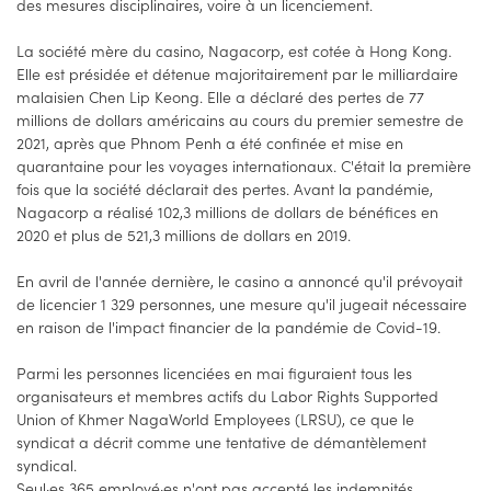
des mesures disciplinaires, voire à un licenciement.
La société mère du casino, Nagacorp, est cotée à Hong Kong.
Elle est présidée et détenue majoritairement par le milliardaire
malaisien Chen Lip Keong. Elle a déclaré des pertes de 77
millions de dollars américains au cours du premier semestre de
2021, après que Phnom Penh a été confinée et mise en
quarantaine pour les voyages internationaux. C'était la première
fois que la société déclarait des pertes. Avant la pandémie,
Nagacorp a réalisé 102,3 millions de dollars de bénéfices en
2020 et plus de 521,3 millions de dollars en 2019.
En avril de l'année dernière, le casino a annoncé qu'il prévoyait
de licencier 1 329 personnes, une mesure qu'il jugeait nécessaire
en raison de l'impact financier de la pandémie de Covid-19.
Parmi les personnes licenciées en mai figuraient tous les
organisateurs et membres actifs du Labor Rights Supported
Union of Khmer NagaWorld Employees (LRSU), ce que le
syndicat a décrit comme une tentative de démantèlement
syndical.
Seul·es 365 employé·es n'ont pas accepté les indemnités,