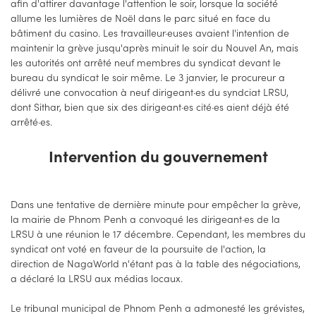
afin d'attirer davantage l'attention le soir, lorsque la société
allume les lumières de Noël dans le parc situé en face du
bâtiment du casino. Les travailleur·euses avaient l'intention de
maintenir la grève jusqu'après minuit le soir du Nouvel An, mais
les autorités ont arrêté neuf membres du syndicat devant le
bureau du syndicat le soir même. Le 3 janvier, le procureur a
délivré une convocation à neuf dirigeant·es du syndciat LRSU,
dont Sithar, bien que six des dirigeant·es cité·es aient déjà été
arrêté·es.
Intervention du gouvernement
Dans une tentative de dernière minute pour empêcher la grève,
la mairie de Phnom Penh a convoqué les dirigeant·es de la
LRSU à une réunion le 17 décembre. Cependant, les membres du
syndicat ont voté en faveur de la poursuite de l'action, la
direction de NagaWorld n'étant pas à la table des négociations,
a déclaré la LRSU aux médias locaux.
Le tribunal municipal de Phnom Penh a admonesté les grévistes,