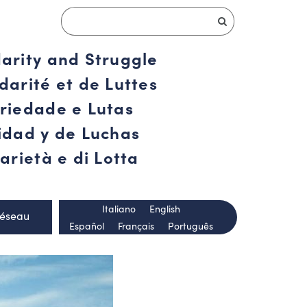
darity and Struggle
darité et de Luttes
ariedade e Lutas
ridad y de Luchas
arietà e di Lotta
Italiano
English
Réseau
Español
Français
Português