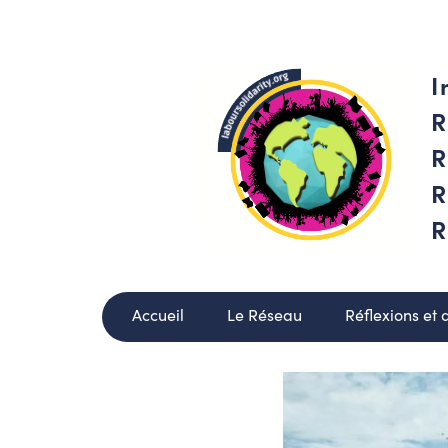
I
R
R
R
R
Accueil
Le Réseau
Réflexions et 