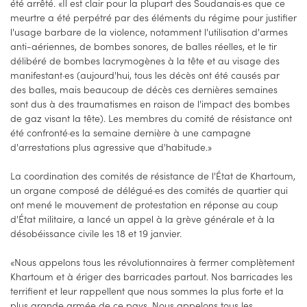
été arrêté. «Il est clair pour la plupart des Soudanais·es que ce
meurtre a été perpétré par des éléments du régime pour justifier
l'usage barbare de la violence, notamment l'utilisation d'armes
anti-aériennes, de bombes sonores, de balles réelles, et le tir
délibéré de bombes lacrymogènes à la tête et au visage des
manifestant·es (aujourd'hui, tous les décès ont été causés par
des balles, mais beaucoup de décès ces dernières semaines
sont dus à des traumatismes en raison de l'impact des bombes
de gaz visant la tête). Les membres du comité de résistance ont
été confronté·es la semaine dernière à une campagne
d'arrestations plus agressive que d'habitude.»
La coordination des comités de résistance de l'État de Khartoum,
un organe composé de délégué·es des comités de quartier qui
ont mené le mouvement de protestation en réponse au coup
d'État militaire, a lancé un appel à la grève générale et à la
désobéissance civile les 18 et 19 janvier.
«Nous appelons tous les révolutionnaires à fermer complètement
Khartoum et à ériger des barricades partout. Nos barricades les
terrifient et leur rappellent que nous sommes la plus forte et la
plus grande armée de ce pays. Nous appelons tous les