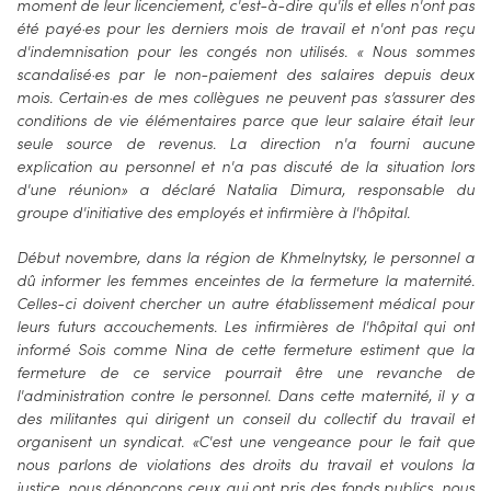
moment de leur licenciement, c'est-à-dire qu'ils et elles n'ont pas
été payé·es pour les derniers mois de travail et n'ont pas reçu
d'indemnisation pour les congés non utilisés. « Nous sommes
scandalisé·es par le non-paiement des salaires depuis deux
mois. Certain·es de mes collègues ne peuvent pas s’assurer des
conditions de vie élémentaires parce que leur salaire était leur
seule source de revenus. La direction n'a fourni aucune
explication au personnel et n'a pas discuté de la situation lors
d'une réunion» a déclaré Natalia Dimura, responsable du
groupe d'initiative des employés et infirmière à l'hôpital.
Début novembre, dans la région de Khmelnytsky, le personnel a
dû informer les femmes enceintes de la fermeture la maternité.
Celles-ci doivent chercher un autre établissement médical pour
leurs futurs accouchements. Les infirmières de l'hôpital qui ont
informé Sois comme Nina de cette fermeture estiment que la
fermeture de ce service pourrait être une revanche de
l'administration contre le personnel. Dans cette maternité, il y a
des militantes qui dirigent un conseil du collectif du travail et
organisent un syndicat. «C'est une vengeance pour le fait que
nous parlons de violations des droits du travail et voulons la
justice, nous dénonçons ceux qui ont pris des fonds publics, nous