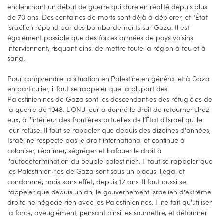
enclenchant un début de guerre qui dure en réalité depuis plus
de 70 ans. Des centaines de morts sont déjà à déplorer, et l’État
israélien répond par des bombardements sur Gaza. Il est
également possible que des forces armées de pays voisins
interviennent, risquant ainsi de mettre toute la région à feu et à
sang.
Pour comprendre la situation en Palestine en général et à Gaza
en particulier, il faut se rappeler que la plupart des
Palestinien·nes de Gaza sont les descendant·es des réfugié·es de
la guerre de 1948. L'ONU leur a donné le droit de retourner chez
eux, à l'intérieur des frontières actuelles de l’État d'Israël qui le
leur refuse. Il faut se rappeler que depuis des dizaines d'années,
Israël ne respecte pas le droit international et continue à
coloniser, réprimer, ségréger et bafouer le droit à
l'autodétermination du peuple palestinien. Il faut se rappeler que
les Palestinien·nes de Gaza sont sous un blocus illégal et
condamné, mais sans effet, depuis 17 ans. Il faut aussi se
rappeler que depuis un an, le gouvernement israélien d'extrême
droite ne négocie rien avec les Palestinien·nes. Il ne fait qu'utiliser
la force, aveuglément, pensant ainsi les soumettre, et détourner