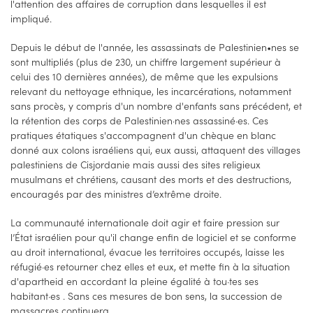
l'attention des affaires de corruption dans lesquelles il est
impliqué.
Depuis le début de l'année, les assassinats de Palestinien•nes se
sont multipliés (plus de 230, un chiffre largement supérieur à
celui des 10 dernières années), de même que les expulsions
relevant du nettoyage ethnique, les incarcérations, notamment
sans procès, y compris d'un nombre d'enfants sans précédent, et
la rétention des corps de Palestinien·nes assassiné·es. Ces
pratiques étatiques s'accompagnent d'un chèque en blanc
donné aux colons israéliens qui, eux aussi, attaquent des villages
palestiniens de Cisjordanie mais aussi des sites religieux
musulmans et chrétiens, causant des morts et des destructions,
encouragés par des ministres d’extrême droite.
La communauté internationale doit agir et faire pression sur
l’État israélien pour qu'il change enfin de logiciel et se conforme
au droit international, évacue les territoires occupés, laisse les
réfugié·es retourner chez elles et eux, et mette fin à la situation
d'apartheid en accordant la pleine égalité à tou·tes ses
habitant·es . Sans ces mesures de bon sens, la succession de
massacres continuera.