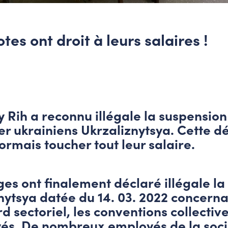
es ont droit à leurs salaires !
y Rih a reconnu illégale la suspensio
fer ukrainiens Ukrzaliznytsya. Cette d
ormais toucher tout leur salaire.
ges ont finalement déclaré illégale la
nytsya datée du 14. 03. 2022 concerna
 sectoriel, les conventions collective
és. De nombreux employés de la socié