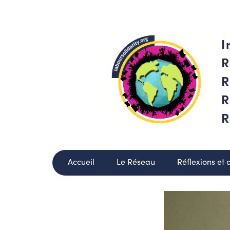
I
R
R
R
R
Accueil
Le Réseau
Réflexions et 