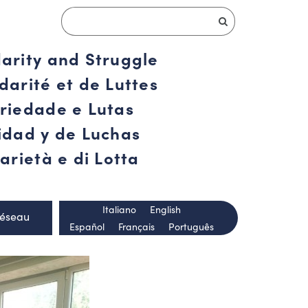
darity and Struggle
darité et de Luttes
ariedade e Lutas
ridad y de Luchas
arietà e di Lotta
Italiano
English
Réseau
Español
Français
Português