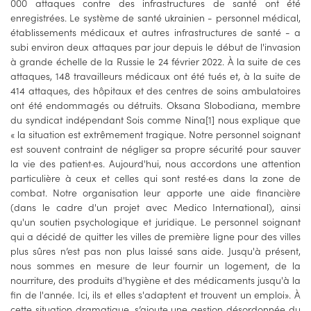
000 attaques contre des infrastructures de santé ont été
enregistrées. Le système de santé ukrainien - personnel médical,
établissements médicaux et autres infrastructures de santé - a
subi environ deux attaques par jour depuis le début de l'invasion
à grande échelle de la Russie le 24 février 2022. À la suite de ces
attaques, 148 travailleurs médicaux ont été tués et, à la suite de
414 attaques, des hôpitaux et des centres de soins ambulatoires
ont été endommagés ou détruits. Oksana Slobodiana, membre
du syndicat indépendant Sois comme Nina[1] nous explique que
« la situation est extrêmement tragique. Notre personnel soignant
est souvent contraint de négliger sa propre sécurité pour sauver
la vie des patient·es. Aujourd'hui, nous accordons une attention
particulière à ceux et celles qui sont resté·es dans la zone de
combat. Notre organisation leur apporte une aide financière
(dans le cadre d'un projet avec Medico International), ainsi
qu'un soutien psychologique et juridique. Le personnel soignant
qui a décidé de quitter les villes de première ligne pour des villes
plus sûres n’est pas non plus laissé sans aide. Jusqu'à présent,
nous sommes en mesure de leur fournir un logement, de la
nourriture, des produits d'hygiène et des médicaments jusqu'à la
fin de l'année. Ici, ils et elles s'adaptent et trouvent un emploi». À
cette situation dramatique, s’ajoute une gestion désordonnée du