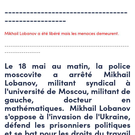
----------------------------------
-----------------
Mikhail Lobanov a été libéré mais les menaces demeurent.
-----------------------------------------------------------
-----------------
Le 18 mai au matin, la police
moscovite a arrêté Mikhail
Lobanov, militant syndical à
l'université de Moscou, militant de
gauche, docteur en
mathématiques. Mikhail Lobanov
s'oppose à l'invasion de l'Ukraine,
défend les prisonniers politiques
et se bat pour les droits du travail