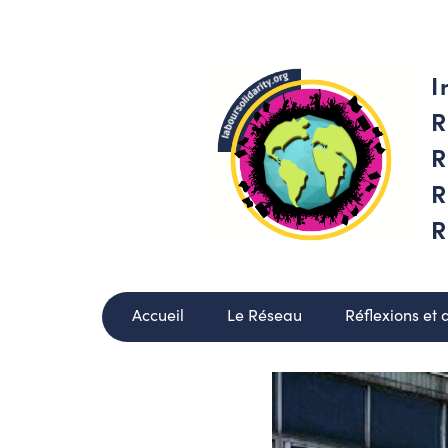
I
R
R
R
R
Accueil
Le Réseau
Réflexions et 