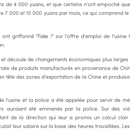
oins de 4 000 yuans, et que certains n'ont empoché qu
tre 7 000 et 10 000 yuans par mois, ce qui comprend le s
rs ont griffonné "Fake !" sur l'offre d'emploi de l'usi
n.
hu et découle de changements économiques plus larges d
nale de produits manufacturés en provenance de Chin
t en tête des zones d'exportation de la Chine et produi
r de l'usine et la police a été appelée pour servir de m
eurs auraient été emmenés par la police. Sur des vi
tant de la direction qui leur a promis un calcul clair
lait leur salaire sur la base des heures travaillées. Le