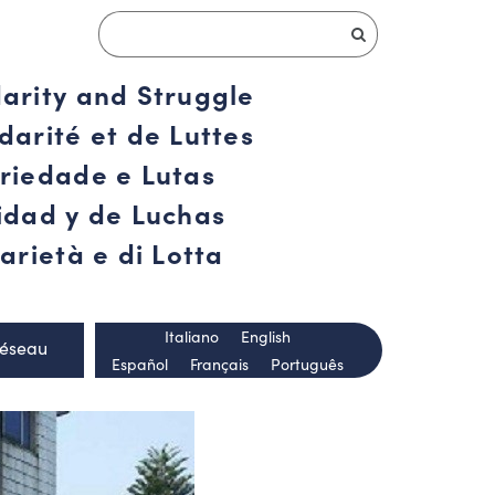
darity and Struggle
darité et de Luttes
ariedade e Lutas
ridad y de Luchas
arietà e di Lotta
Italiano
English
Réseau
Español
Français
Português