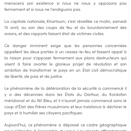
menacera son existence si nous ne nous y opposons pas
fermement et si nous ne l'endiguons pas.
La capitale nationale, Khartoum, s'est réveillée ce matin, samedi
15 avril, au son des coups de feu et du bourdonnement des
avions, et des rapports faisant état de victimes civiles.
Ce danger imminent exige que les personnes concernées
appellent les deux parties à un cessez-le-feu et fassent appel à
la raison pour s'opposer fermement aux plans destructeurs qui
visent à faire avorter le glorieux projet de révolution et son
ambition de transformer le pays en un État civil démocratique
de liberté, de paix et de justice.
Le phénomène de la détérioration de la sécurité a commencé il
y a des décennies dans les États du Darfour, du Kordofan
méridional et du Nil Bleu, et il n'aurait jamais commencé sans le
coup d'État des Frères musulmans et leur insistance à déchirer le
pays et à humilier ses citoyens pacifiques.
Aujourd'hui, ce phénomène a dépassé ce cadre géographique
pour s'étendre à l'ensemble du pays. Les récents affrontements