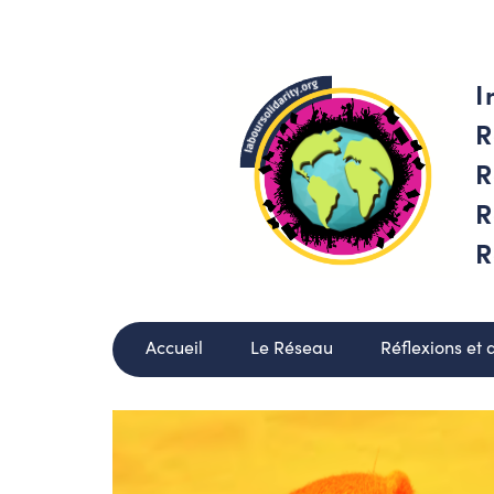
I
R
R
R
R
Accueil
Le Réseau
Réflexions et 