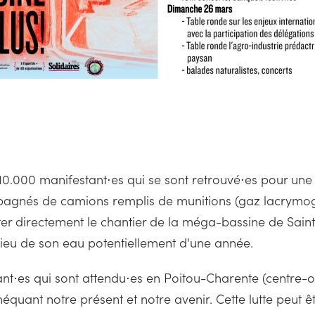
 10.000 manifestant⋅es qui se sont retrouvé⋅es pour une 
nés de camions remplis de munitions (gaz lacrymogèn
r directement le chantier de la méga-bassine de Sainte-
ilieu de son eau potentiellement d'une année.
tant⋅es qui sont attendu⋅es en Poitou-Charente (centre-o
uant notre présent et notre avenir. Cette lutte peut êt