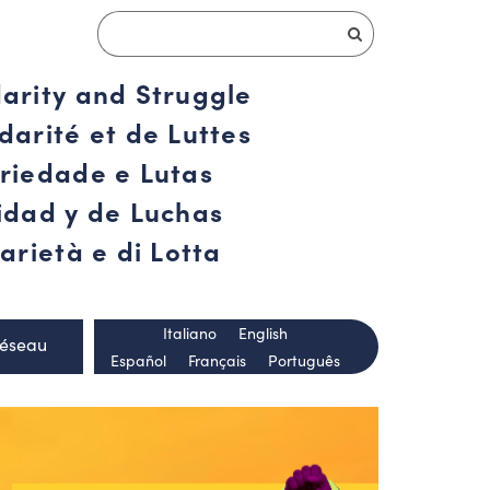
darity and Struggle
darité et de Luttes
ariedade e Lutas
ridad y de Luchas
arietà e di Lotta
Italiano
English
Réseau
Español
Français
Português