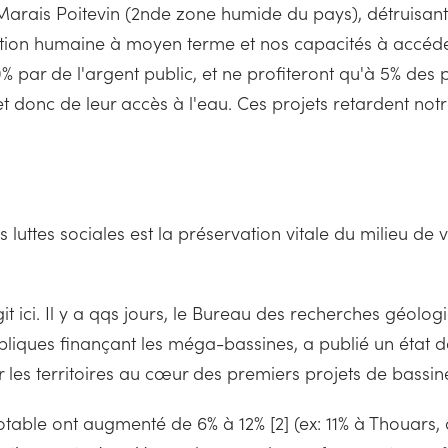
Marais Poitevin (2nde zone humide du pays), détruisant 
ation humaine à moyen terme et nos capacités à accéder
% par de l'argent public, et ne profiteront qu'à 5% des p
 et donc de leur accès à l'eau. Ces projets retardent no
 luttes sociales est la préservation vitale du milieu de 
agit ici. Il y a qqs jours, le Bureau des recherches géo
liques finançant les méga-bassines, a publié un état d
our les territoires au cœur des premiers projets de bassin
 potable ont augmenté de 6% à 12% [2] (ex: 11% à Thouars,