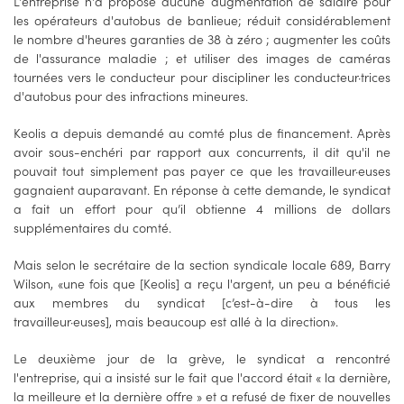
L'entreprise n'a proposé aucune augmentation de salaire pour
les opérateurs d'autobus de banlieue; réduit considérablement
le nombre d'heures garanties de 38 à zéro ; augmenter les coûts
de l'assurance maladie ; et utiliser des images de caméras
tournées vers le conducteur pour discipliner les conducteur·trices
d'autobus pour des infractions mineures.
Keolis a depuis demandé au comté plus de financement. Après
avoir sous-enchéri par rapport aux concurrents, il dit qu'il ne
pouvait tout simplement pas payer ce que les travailleur·euses
gagnaient auparavant. En réponse à cette demande, le syndicat
a fait un effort pour qu’il obtienne 4 millions de dollars
supplémentaires du comté.
Mais selon le secrétaire de la section syndicale locale 689, Barry
Wilson, «une fois que [Keolis] a reçu l'argent, un peu a bénéficié
aux membres du syndicat [c’est-à-dire à tous les
travailleur·euses], mais beaucoup est allé à la direction».
Le deuxième jour de la grève, le syndicat a rencontré
l'entreprise, qui a insisté sur le fait que l'accord était « la dernière,
la meilleure et la dernière offre » et a refusé de fixer de nouvelles