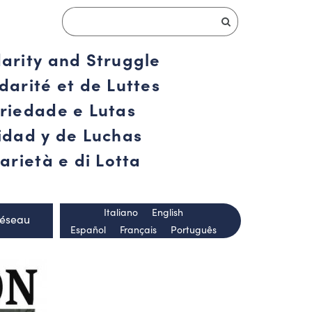
darity and Struggle
darité et de Luttes
ariedade e Lutas
ridad y de Luchas
arietà e di Lotta
Italiano
English
Réseau
Español
Français
Português