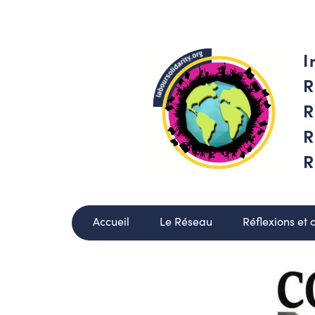
I
R
R
R
R
Accueil
Le Réseau
Réflexions et 