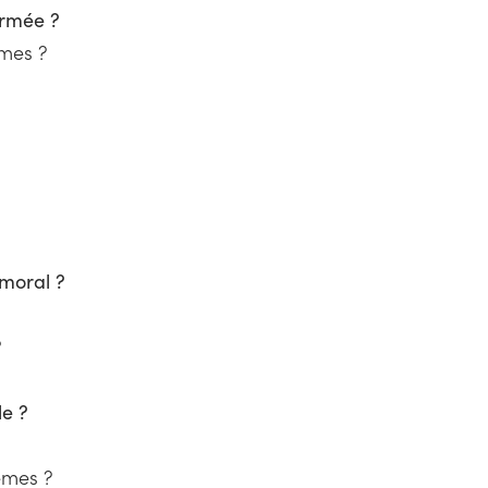
armée ?
smes ?
 moral ?
?
le ?
mêmes ?