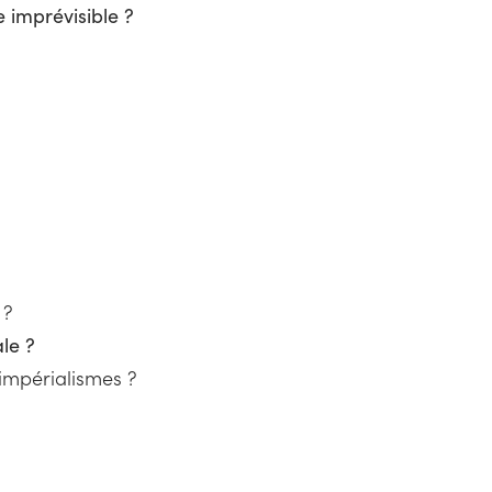
 imprévisible ?
 ?
le ?
 impérialismes ?