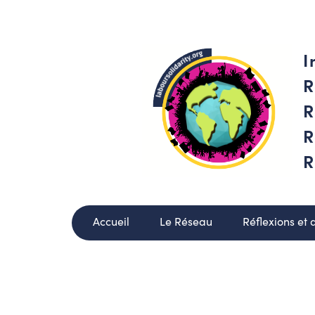
I
R
R
R
R
Accueil
Le Réseau
Réflexions et 