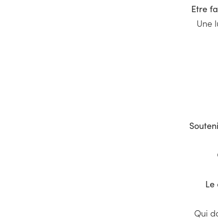
Etre f
Une l
Souteni
Le 
Qui do