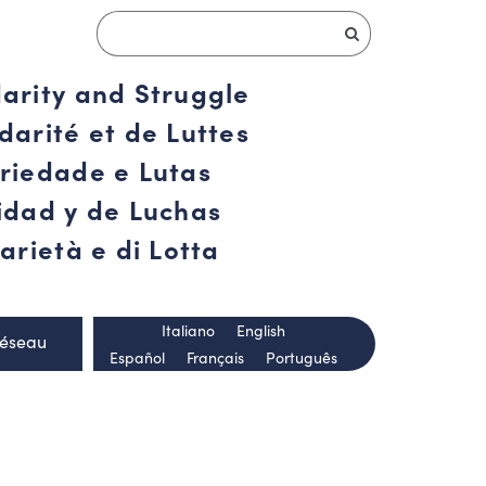
darity and Struggle
darité et de Luttes
ariedade e Lutas
ridad y de Luchas
arietà e di Lotta
Italiano
English
Réseau
Español
Français
Português