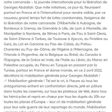
notre camarade – la journée internationale pour la libération de
Georges Abdallah. Que mille initiatives, ce jour-là, fleurissent
partout en France et à l’International pour rendre visible, par ce
nouveau grand temps fort de luttes coordonnées, l’exigence de
la libération de notre camarade. D’Albertville à Aubagne, de
Bordeaux à Grenay, de Grenoble à Lille, de Lyon à Marseille, de
Montpellier à Nanterre, de Nîmes à Paris, de Pau à Saint-Denis,
de Saint-Etienne à Tarbes, de Toulouse à Ajaccio, du Finistère au
Gers, du Lot-et-Garonne au Pas-de-Calais, du Poitou-
Charentes au Puy-de-Dôme, de l’Algérie à l’Allemagne, de
l’Irlande à l’Argentine, de la Belgique au Brésil, du Canada à
l’Espagne, de la Grèce en Inde, de l’Italie au Liban, du Maroc en
Palestine occupée, du Pérou en Turquie en passant par la
Tunisie, partout en France et danse monde, en ce 2 avril 2022,
décrétons la mobilisation générale pour Georges Abdallah !
-* Mobilisation générale ! Tel est le cri, à l’heure où tous les
antagonismes entrent en confrontation directe, jeté en pâture
dans toutes les casernes, sur tous les plateaux de télé, dans tous
les hémicycles et repris en chœur par tous les dupés du 20h sur
toutes les places d’Europe – leur cri de mobilisation générale
pour leur sale guerre de leur repartage du monde. Mobilisation