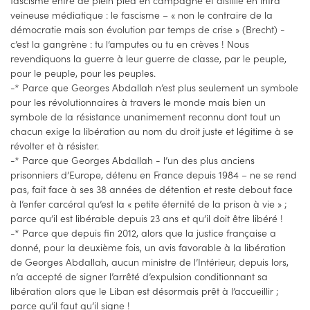
fascisme entré de plein pied en campagne et distillé en intra
veineuse médiatique : le fascisme – « non le contraire de la
démocratie mais son évolution par temps de crise » (Brecht) -
c’est la gangrène : tu l‘amputes ou tu en crèves ! Nous
revendiquons la guerre à leur guerre de classe, par le peuple,
pour le peuple, pour les peuples.
-* Parce que Georges Abdallah n’est plus seulement un symbole
pour les révolutionnaires à travers le monde mais bien un
symbole de la résistance unanimement reconnu dont tout un
chacun exige la libération au nom du droit juste et légitime à se
révolter et à résister.
-* Parce que Georges Abdallah - l’un des plus anciens
prisonniers d’Europe, détenu en France depuis 1984 – ne se rend
pas, fait face à ses 38 années de détention et reste debout face
à l’enfer carcéral qu’est la « petite éternité de la prison à vie » ;
parce qu’il est libérable depuis 23 ans et qu’il doit être libéré !
-* Parce que depuis fin 2012, alors que la justice française a
donné, pour la deuxième fois, un avis favorable à la libération
de Georges Abdallah, aucun ministre de l’Intérieur, depuis lors,
n’a accepté de signer l’arrêté d’expulsion conditionnant sa
libération alors que le Liban est désormais prêt à l’accueillir ;
parce qu’il faut qu’il signe !