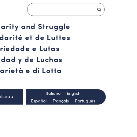
darity and Struggle
darité et de Luttes
ariedade e Lutas
ridad y de Luchas
arietà e di Lotta
Italiano
English
Réseau
Español
Français
Português