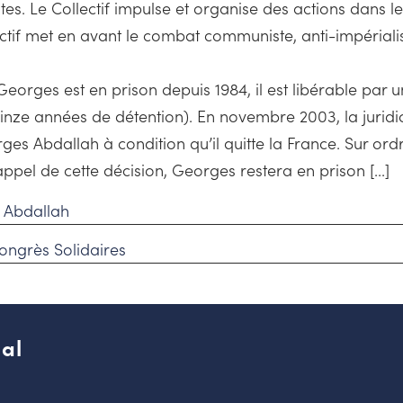
tes. Le Collectif impulse et organise des actions dans l
tif met en avant le combat communiste, anti-impérialist
Georges est en prison depuis 1984, il est libérable par u
 quinze années de détention). En novembre 2003, la juridi
ges Abdallah à condition qu’il quitte la France. Sur ord
appel de cette décision, Georges restera en prison [...]
l Abdallah
congrès Solidaires
al