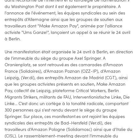
du Washington Post dont il est également le propriétaire. A
l'annonce de l'événement, les équipes syndicales au sein des
entrepôts d'Allemagne ainsi que les groupes de soutien aux
travailleurs dont "Make Amazon Pay", animée par l'alliance
activiste "Ums Ganze!", lançaient un appel à se réunir le 24 avril
à Berlin.
Une manifestation était organisée le 24 avril à Berlin, en direction
de l'immeuble du siège du groupe Axel Springer. A
Oranienplatz, se sont retrouvé.es des camarades d’Amazon
France (Solidaires), d'Amazon Poznan (OZZ-IP), d'Amazon
Leipzig, (Ver.di), des entrepôts Amazon de Madrid (CGT), ainsi
que les groupes activistes présents en soutien, Make Amazon
Pay, collectif de Leipzig, plateforme Critical Workers, Berlin
Migrants Strikers, militants de FAU, Interventionistische Linke, Die
Linke... C’est donc un cortège à la tonalité radicale, comportant
300 personnes qui s'est rendu devant le siège du groupe
Springer. Sur place, ces manifestant.es ont rejoint les équipes
syndicales des entrepôts de Bad-Hersfeld (Ver.di), des
travailleurs d'Amazon Pologne (Solidarnosc) ainsi que d'Italie du
(CISL). Le rassemblement-meeting devant l'immeuble du