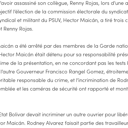
’avoir assassiné son collègue, Renny Rojas, lors d’une
bjectif l’élection de la commission électorale du syndica
yndical et militant du PSUV, Hector Maicán, a tiré trois 
et Renny Rojas.
or Maicán a été arrêté par des membres de la Garde natio
’Hector Maicán était détenu pour sa responsabilité pr
régime de la présentation, en ne concordant pas les tests
de l’autre Gouverneur Francisco Rangel Gomez, étroitem
 véritable responsable du crime, et l’incrimination de R
semblée et les caméras de sécurité ont rapporté et mont
Etat Bolivar devait incriminer un autre ouvrier pour libé
tor Maicán. Rodney Alvarez faisait partie des travailleu