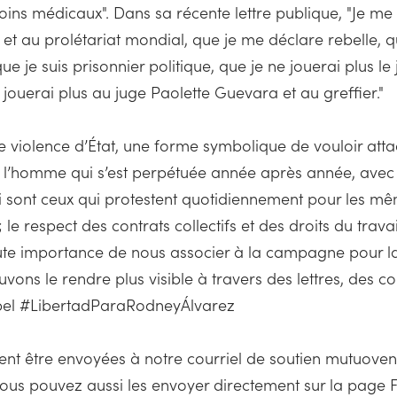
oins médicaux". Dans sa récente lettre publique, "Je me 
re et au prolétariat mondial, que je me déclare rebelle,
ue je suis prisonnier politique, que je ne jouerai plus le 
ne jouerai plus au juge Paolette Guevara et au greffier."
violence d’État, une forme symbolique de vouloir attaq
e l’homme qui s’est perpétuée année après année, avec 
hui sont ceux qui protestent quotidiennement pour les m
e respect des contrats collectifs et des droits du trava
aute importance de nous associer à la campagne pour la
uvons le rendre plus visible à travers des lettres, des
 label #LibertadParaRodneyÁlvarez
ent être envoyées à notre courriel de soutien mutuov
 vous pouvez aussi les envoyer directement sur la page