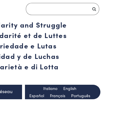
darity and Struggle
darité et de Luttes
ariedade e Lutas
ridad y de Luchas
arietà e di Lotta
Italiano
English
Réseau
Español
Français
Português