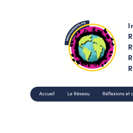
I
R
R
R
R
Accueil
Le Réseau
Réflexions et 