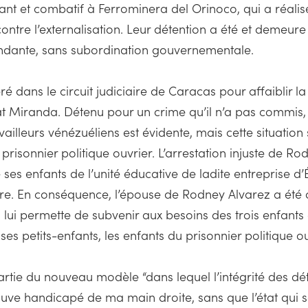
nt et combatif à Ferrominera del Orinoco, qui a réalis
 contre l’externalisation. Leur détention a été et demeur
ndante, sans subordination gouvernementale.
 dans le circuit judiciaire de Caracas pour affaiblir la
tat Miranda. Détenu pour un crime qu’il n’a pas commis, 
vailleurs vénézuéliens est évidente, mais cette situation
risonnier politique ouvrier. L’arrestation injuste de R
 ses enfants de l’unité éducative de ladite entreprise d’
ire. En conséquence, l’épouse de Rodney Alvarez a été 
ui lui permette de subvenir aux besoins des trois enfant
s petits-enfants, les enfants du prisonnier politique ou
t partie du nouveau modèle “dans lequel l’intégrité des d
trouve handicapé de ma main droite, sans que l’état qui 