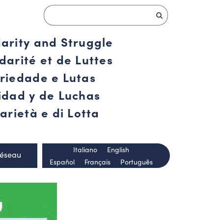
darity and Struggle
darité et de Luttes
ariedade e Lutas
ridad y de Luchas
arietà e di Lotta
Italiano
English
Réseau
Español
Français
Português