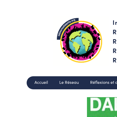
I
R
R
R
R
Accueil
Le Réseau
Réflexions et 