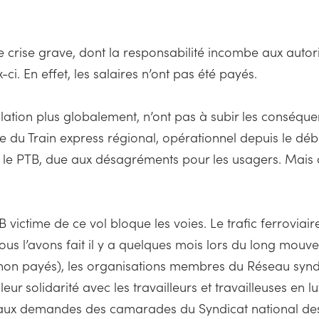
une crise grave, dont la responsabilité incombe aux autor
i. En effet, les salaires n’ont pas été payés.
pulation plus globalement, n’ont pas à subir les conséque
e du Train express régional, opérationnel depuis le débu
 le PTB, due aux désagréments pour les usagers. Mais ç
 victime de ce vol bloque les voies. Le trafic ferrovia
ous l’avons fait il y a quelques mois lors du long mouv
on payés), les organisations membres du Réseau syndical
eur solidarité avec les travailleurs et travailleuses en l
 aux demandes des camarades du Syndicat national des t