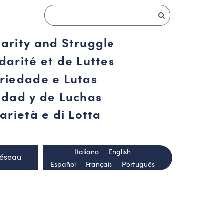
darity and Struggle
darité et de Luttes
ariedade e Lutas
ridad y de Luchas
arietà e di Lotta
Italiano
English
Réseau
Español
Français
Português