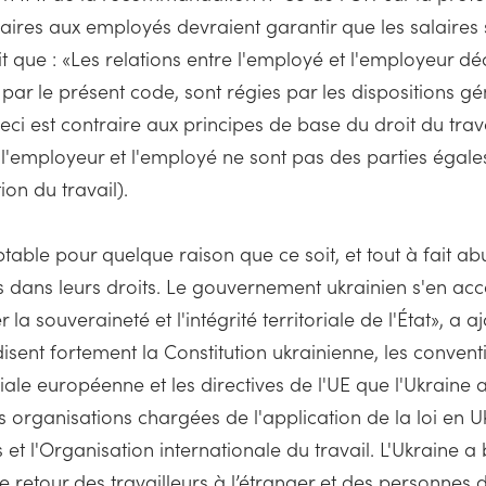
ires aux employés devraient garantir que les salaires 
 dit que : «Les relations entre l'employé et l'employeur d
ar le présent code, sont régies par les dispositions gén
eci est contraire aux principes de base du droit du travai
ar l'employeur et l'employé ne sont pas des parties égale
ion du travail).
ptable pour quelque raison que ce soit, et tout à fait ab
és dans leurs droits. Le gouvernement ukrainien s'en 
 la souveraineté et l'intégrité territoriale de l'État», 
disent fortement la Constitution ukrainienne, les conven
ociale européenne et les directives de l'UE que l'Ukraine a
organisations chargées de l'application de la loi en Ukr
 et l'Organisation internationale du travail. L'Ukraine 
le retour des travailleurs à l’étranger et des personnes