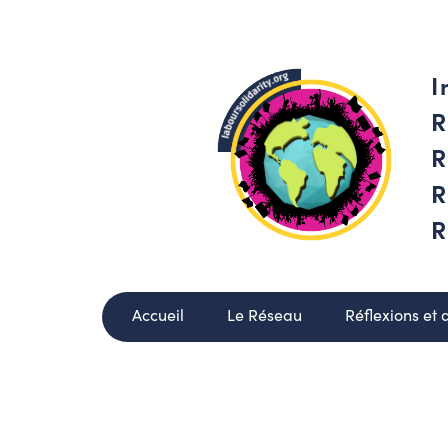
I
R
R
R
R
Accueil
Le Réseau
Réflexions et 