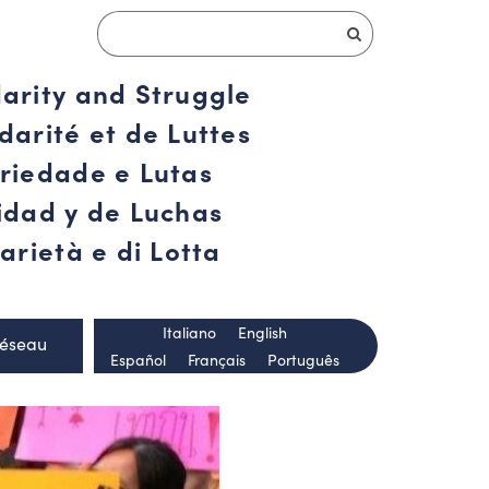
darity and Struggle
darité et de Luttes
ariedade e Lutas
ridad y de Luchas
arietà e di Lotta
Italiano
English
Réseau
Español
Français
Português