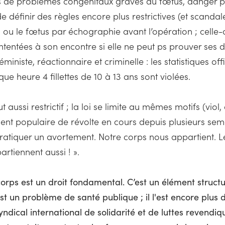
cas de problèmes congénitaux graves du fœtus, danger p
de définir des règles encore plus restrictives (et scanda
u le fœtus par échographie avant l’opération ; celle-ci 
intentées à son encontre si elle ne peut ps prouver ses d
ministe, réactionnaire et criminelle : les statistiques of
e heure 4 fillettes de 10 à 13 ans sont violées.
ut aussi restrictif ; la loi se limite au mêmes motifs (vi
ent populaire de révolte en cours depuis plusieurs sem
pratiquer un avortement. Notre corps nous appartient. L
rtiennent aussi ! ».
orps est un droit fondamental. C’est un élément structur
 un problème de santé publique ; il l'est encore plus 
dical international de solidarité et de luttes revendiq