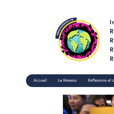
I
R
R
R
R
Accueil
Le Réseau
Réflexions et 