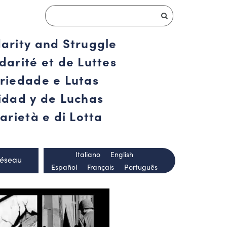
darity and Struggle
darité et de Luttes
ariedade e Lutas
ridad y de Luchas
arietà e di Lotta
Italiano
English
Réseau
Español
Français
Português