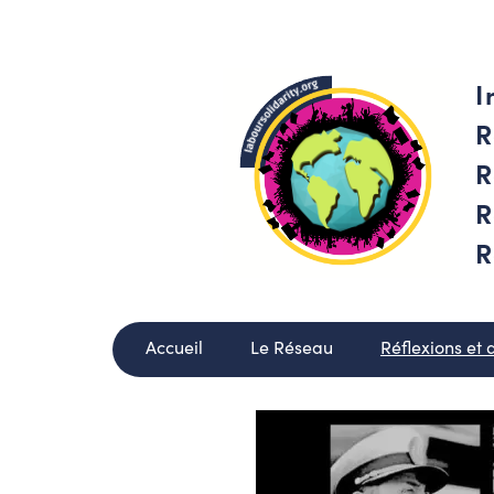
I
R
R
R
R
Accueil
Le Réseau
Réflexions et 