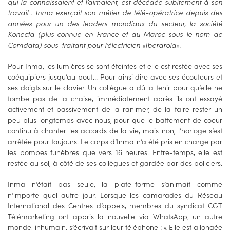
qui la connaissaient et l’aimaient, est décédée subitement à son
travail . Inma exerçait son métier de télé-opératrice depuis des
années pour un des leaders mondiaux du secteur, la société
Konecta (plus connue en France et au Maroc sous le nom de
Comdata) sous-traitant pour l’électricien «Iberdrola».
Pour Inma, les lumières se sont éteintes et elle est restée avec ses
coéquipiers jusqu’au bout... Pour ainsi dire avec ses écouteurs et
ses doigts sur le clavier. Un collègue a dû la tenir pour qu’elle ne
tombe pas de la chaise, immédiatement après ils ont essayé
activement et passivement de la ranimer, de la faire rester un
peu plus longtemps avec nous, pour que le battement de coeur
continu à chanter les accords de la vie, mais non, l’horloge s’est
arrêtée pour toujours. Le corps d’Inma n’a été pris en charge par
les pompes funèbres que vers 16 heures. Entre-temps, elle est
restée au sol, à côté de ses collègues et gardée par des policiers.
Inma n’était pas seule, la plate-forme s’animait comme
n’importe quel autre jour. Lorsque les camarades du Réseau
International des Centres d’appels, membres du syndicat CGT
Télémarketing ont appris la nouvelle via WhatsApp, un autre
monde, inhumain, s’écrivait sur leur téléphone : « Elle est allongée