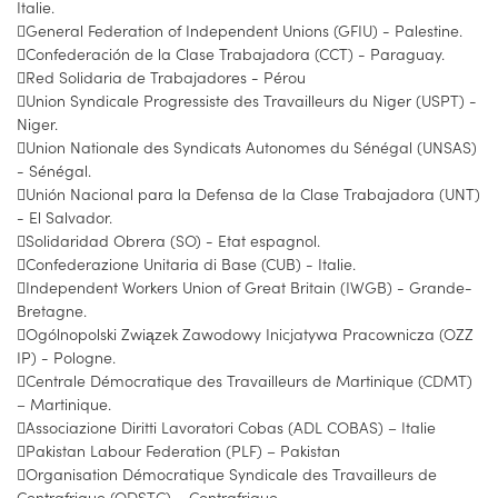
Italie.
General Federation of Independent Unions (GFIU) - Palestine.
Confederación de la Clase Trabajadora (CCT) - Paraguay.
Red Solidaria de Trabajadores - Pérou
Union Syndicale Progressiste des Travailleurs du Niger (USPT) -
Niger.
Union Nationale des Syndicats Autonomes du Sénégal (UNSAS)
- Sénégal.
Unión Nacional para la Defensa de la Clase Trabajadora (UNT)
- El Salvador.
Solidaridad Obrera (SO) - Etat espagnol.
Confederazione Unitaria di Base (CUB) - Italie.
Independent Workers Union of Great Britain (IWGB) - Grande-
Bretagne.
Ogólnopolski Związek Zawodowy Inicjatywa Pracownicza (OZZ
IP) - Pologne.
Centrale Démocratique des Travailleurs de Martinique (CDMT)
– Martinique.
Associazione Diritti Lavoratori Cobas (ADL COBAS) – Italie
Pakistan Labour Federation (PLF) – Pakistan
Organisation Démocratique Syndicale des Travailleurs de
Centrafrique (ODSTC) – Centrafrique.