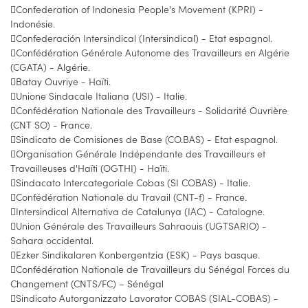
Confederation of Indonesia People's Movement (KPRI) -
Indonésie.
Confederación Intersindical (Intersindical) - Etat espagnol.
Confédération Générale Autonome des Travailleurs en Algérie
(CGATA) - Algérie.
Batay Ouvriye - Haïti.
Unione Sindacale Italiana (USI) - Italie.
Confédération Nationale des Travailleurs - Solidarité Ouvrière
(CNT SO) - France.
Sindicato de Comisiones de Base (CO.BAS) - Etat espagnol.
Organisation Générale Indépendante des Travailleurs et
Travailleuses d'Haïti (OGTHI) - Haïti.
Sindacato Intercategoriale Cobas (SI COBAS) - Italie.
Confédération Nationale du Travail (CNT-f) - France.
Intersindical Alternativa de Catalunya (IAC) - Catalogne.
Union Générale des Travailleurs Sahraouis (UGTSARIO) -
Sahara occidental.
Ezker Sindikalaren Konbergentzia (ESK) - Pays basque.
Confédération Nationale de Travailleurs du Sénégal Forces du
Changement (CNTS/FC) – Sénégal
Sindicato Autorganizzato Lavorator COBAS (SIAL-COBAS) -