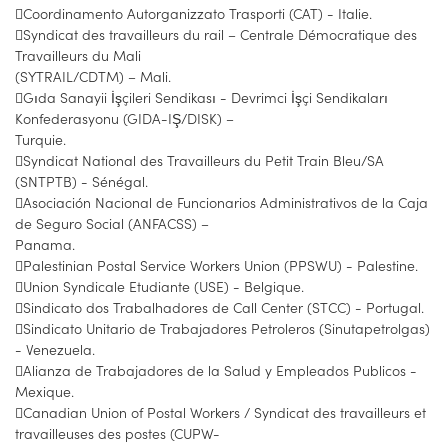
Coordinamento Autorganizzato Trasporti (CAT) - Italie.
Syndicat des travailleurs du rail – Centrale Démocratique des
Travailleurs du Mali
(SYTRAIL/CDTM) – Mali.
Gıda Sanayii İşçileri Sendikası - Devrimci İşçi Sendikaları
Konfederasyonu (GIDA-IŞ/DISK) –
Turquie.
Syndicat National des Travailleurs du Petit Train Bleu/SA
(SNTPTB) - Sénégal.
Asociación Nacional de Funcionarios Administrativos de la Caja
de Seguro Social (ANFACSS) –
Panama.
Palestinian Postal Service Workers Union (PPSWU) - Palestine.
Union Syndicale Etudiante (USE) - Belgique.
Sindicato dos Trabalhadores de Call Center (STCC) - Portugal.
Sindicato Unitario de Trabajadores Petroleros (Sinutapetrolgas)
- Venezuela.
Alianza de Trabajadores de la Salud y Empleados Publicos -
Mexique.
Canadian Union of Postal Workers / Syndicat des travailleurs et
travailleuses des postes (CUPW-