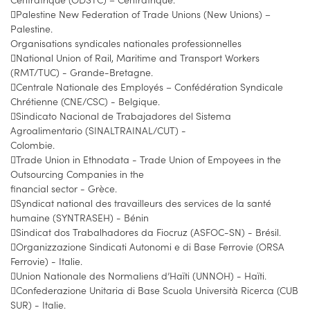
Palestine New Federation of Trade Unions (New Unions) –
Palestine.
Organisations syndicales nationales professionnelles
National Union of Rail, Maritime and Transport Workers
(RMT/TUC) - Grande-Bretagne.
Centrale Nationale des Employés – Confédération Syndicale
Chrétienne (CNE/CSC) - Belgique.
Sindicato Nacional de Trabajadores del Sistema
Agroalimentario (SINALTRAINAL/CUT) -
Colombie.
Trade Union in Ethnodata - Trade Union of Empoyees in the
Outsourcing Companies in the
financial sector - Grèce.
Syndicat national des travailleurs des services de la santé
humaine (SYNTRASEH) - Bénin
Sindicat dos Trabalhadores da Fiocruz (ASFOC-SN) - Brésil.
Organizzazione Sindicati Autonomi e di Base Ferrovie (ORSA
Ferrovie) - Italie.
Union Nationale des Normaliens d’Haïti (UNNOH) - Haïti.
Confederazione Unitaria di Base Scuola Università Ricerca (CUB
SUR) - Italie.