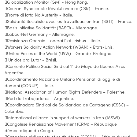
Globalization Monitor (GM) - Hong Kong.
Courant Syndicaliste Révolutionnaire (CSR) - France.
Fronte di lotta No Austerity - Italie.
Solidarité Socialiste avec les Travailleurs en Iran (SSTI) - France.
Basis Initiative Solidarität (BASO) - Allemagne.
LabourNet Germany - Allemagne.
Resistenza Operaia - operai Fiat-Irisbus - Italie.
Workers Solidarity Action Network (WSAN) - Etats-Unis.
United Voices of the World (UVW) - Grande-Bretagne.
 Unidos pra Lutar - Brésil.
Corriente Político Social Sindical 1° de Mayo de Buenos Aires –
Argentine.
Coordinamento Nazionale Unitario Pensionati di oggi e di
domani (CONUP) – Italie.
National Association of Human Rights Defenders – Palestine.
Red de Trabajadores – Argentine.
Coordinadora Sindical de Solidaridad de Cartagena (CSSC) –
Colombie.
International alliance in support of workers in Iran (IASWI).
Congolese Renaissance Movement (CRM) – République
démocratique du Congo.
Congolese civil society of south Africa (CCSSA) – Afrique du sud