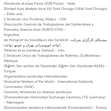
Sindicato di base Pavia (SDB Pavia) - Italie.
United Auto Workers local 551 Ford Chicago (UAW Ford Chicago)
– Etats-unis.
 Sindicato Uno Prodinsa, Maipú – Chili.
Asociación Gremial de Trabajadores del Subterráneo y
Premetro, Buenos Aires (SUBTE/CTAt) –
Argentine.
de transport du travailleurs des Syndicat -سندیکای کارگران شرکت
واحد اتوبوسرانی تھران و حومھ (واحد)
Téhéran et sa banlieue (Vahed) – Iran.
 Sindicato Único de Trabajadores de Notimex, (SutNotimex)
Mexique.
Eğitim Sen section de Diyarbakır (Eğitim Sen Diyarbakır/KESK) –
Turquie.
Organisations syndicales internationales
Industrial Workers of the World - International Solidarity
Commission (IWW).
Courants, tendances ou réseaux syndicaux
Transnationals Information Exchange Germany (TIE Germany)
- Allemagne.
Emancipation tendance intersyndicale (Emancipation) - France.