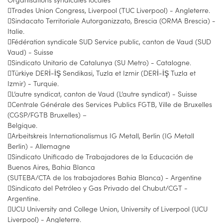
Trades Union Congress, Liverpool (TUC Liverpool) - Angleterre.
Sindacato Territoriale Autorganizzato, Brescia (ORMA Brescia) -
Italie.
Fédération syndicale SUD Service public, canton de Vaud (SUD
Vaud) - Suisse
Sindicato Unitario de Catalunya (SU Metro) - Catalogne.
Türkiye DERİ-İŞ Sendikasi, Tuzla et Izmir (DERİ-İŞ Tuzla et
Izmir) - Turquie.
L’autre syndicat, canton de Vaud (L’autre syndicat) - Suisse
Centrale Générale des Services Publics FGTB, Ville de Bruxelles
(CGSP/FGTB Bruxelles) –
Belgique.
Arbeitskreis Internationalismus IG Metall, Berlin (IG Metall
Berlin) - Allemagne
Sindicato Unificado de Trabajadores de la Educación de
Buenos Aires, Bahia Blanca
(SUTEBA/CTA de los trabajadores Bahia Blanca) - Argentine
Sindicato del Petróleo y Gas Privado del Chubut/CGT -
Argentine.
UCU University and College Union, University of Liverpool (UCU
Liverpool) - Angleterre.