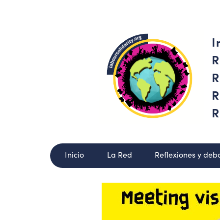
I
R
R
R
R
Inicio
La Red
Reflexiones y deb