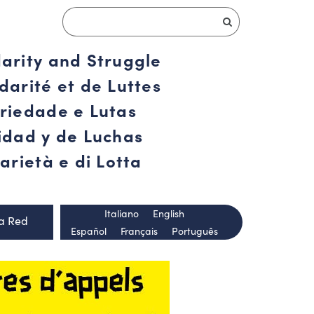
darity and Struggle
darité et de Luttes
ariedade e Lutas
ridad y de Luchas
arietà e di Lotta
Italiano
English
la Red
Español
Français
Português