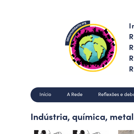
I
R
R
R
R
Início
A Rede
Reflexões e deb
Indústria, química, meta