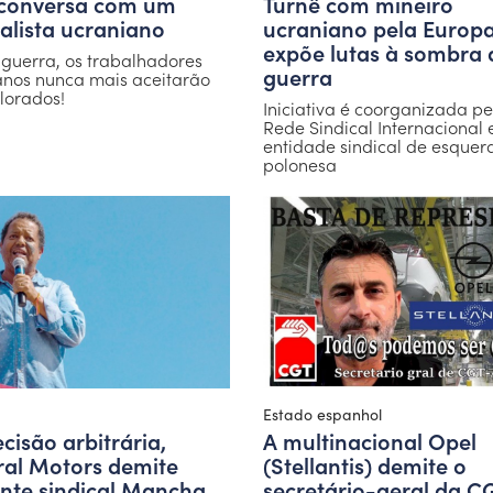
conversa com um
Turnê com mineiro
calista ucraniano
ucraniano pela Europ
expõe lutas à sombra 
 guerra, os trabalhadores
guerra
anos nunca mais aceitarão
lorados!
Iniciativa é coorganizada pe
Rede Sindical Internacional e
entidade sindical de esquer
polonesa
Estado espanhol
cisão arbitrária,
A multinacional Opel
al Motors demite
(Stellantis) demite o
ente sindical Mancha
secretário-geral da C