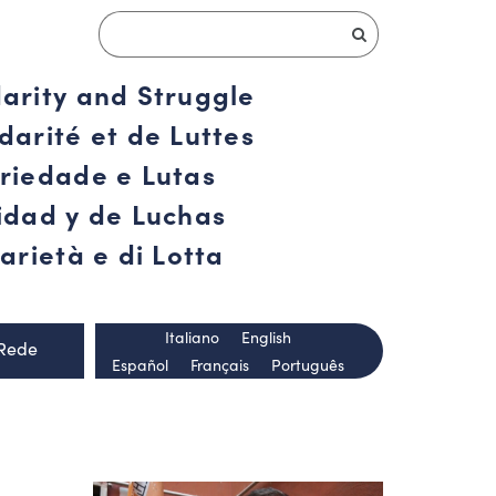
darity and Struggle
darité et de Luttes
ariedade e Lutas
ridad y de Luchas
arietà e di Lotta
Italiano
English
 Rede
Español
Français
Português