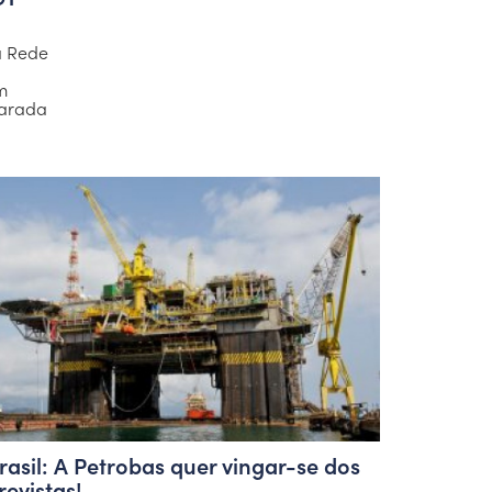
a Rede
m
marada
rasil: A Petrobas quer vingar-se dos
revistas!