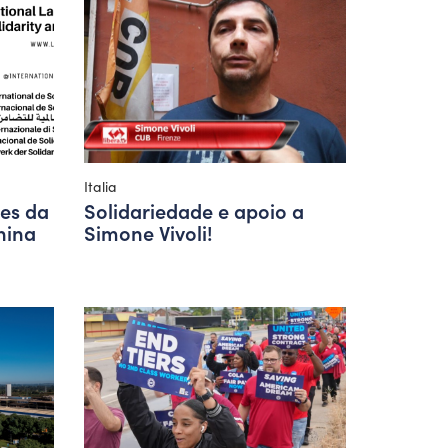
Italia
es da
Solidariedade e apoio a
hina
Simone Vivoli!