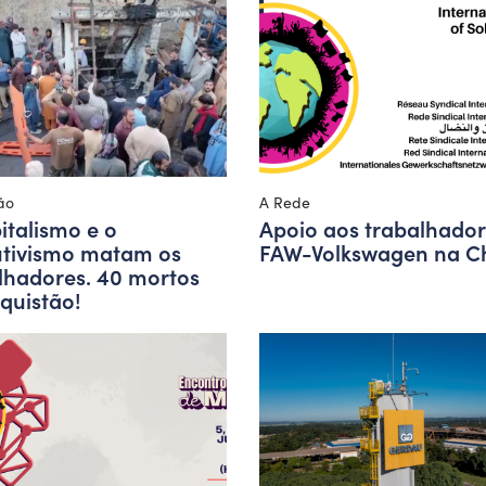
ão
A Rede
italismo e o
Apoio aos trabalhador
tivismo matam os
FAW-Volkswagen na C
lhadores. 40 mortos
quistão!