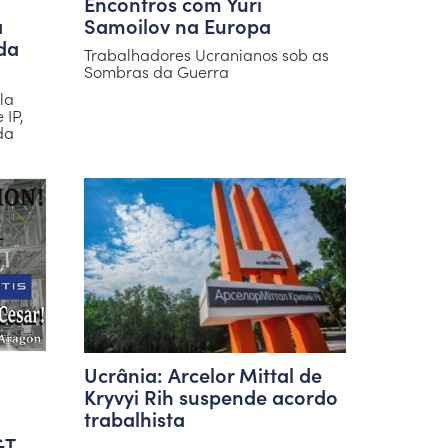
Encontros com Yuri
a
Samoilov na Europa
da
Trabalhadores Ucranianos sob as
Sombras da Guerra
la
 IP,
da
Ucrânia: Arcelor Mittal de
Kryvyi Rih suspende acordo
trabalhista
GT