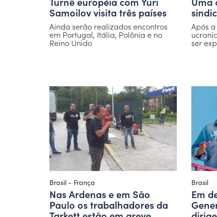
Turnê européia com Yuri
Uma 
Samoilov visita três países
sindi
Ainda serão realizados encontros
Após a
em Portugal, Itália, Polônia e no
ucrani
Reino Unido
ser exp
Brasil - França
Brasil
Nas Ardenas e em São
Em de
Paulo os trabalhadores da
Gener
Tarkett estão em greve
dirig