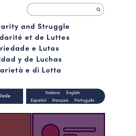
darity and Struggle
darité et de Luttes
ariedade e Lutas
ridad y de Luchas
arietà e di Lotta
Italiano
English
 Rede
Español
Français
Português