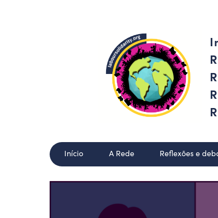
I
R
R
R
R
Início
A Rede
Reflexões e deb