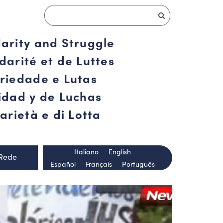
darity and Struggle
darité et de Luttes
ariedade e Lutas
ridad y de Luchas
arietà e di Lotta
Italiano
English
 Rede
Español
Français
Português