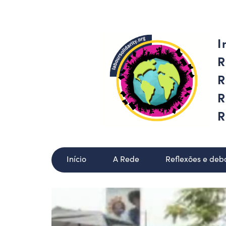
I
R
R
R
R
Início
A Rede
Reflexões e deb