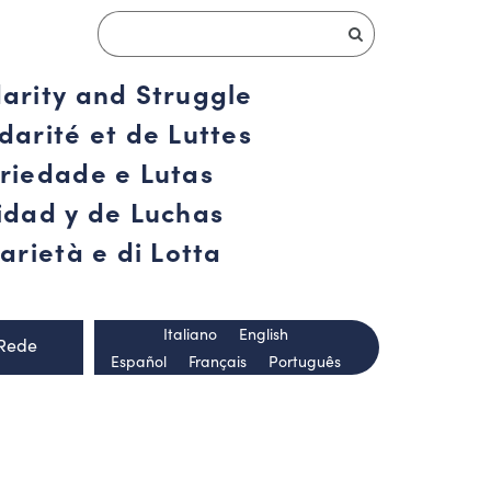
darity and Struggle
darité et de Luttes
ariedade e Lutas
ridad y de Luchas
arietà e di Lotta
Italiano
English
 Rede
Español
Français
Português