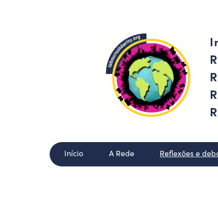
I
R
R
R
R
Início
A Rede
Reflexões e deb