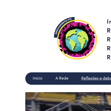
I
R
R
R
R
Início
A Rede
Reflexões e deb