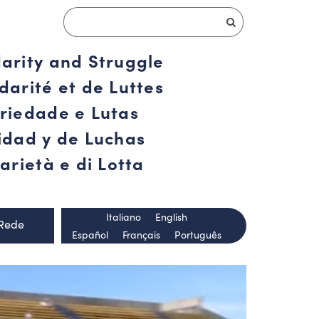
darity and Struggle
darité et de Luttes
ariedade e Lutas
ridad y de Luchas
arietà e di Lotta
Italiano
English
 Rede
Español
Français
Português