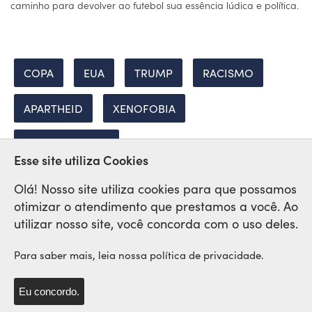
caminho para devolver ao futebol sua essência lúdica e política.
COPA
EUA
TRUMP
RACISMO
APARTHEID
XENOFOBIA
IMPERIALISMOS
Esse site utiliza Cookies
Olá! Nosso site utiliza cookies para que possamos
otimizar o atendimento que prestamos a você. Ao
Rede Sindical Internacional
utilizar nosso site, você concorda com o uso deles.
de Solidariedade e Lutas
Para saber mais, leia nossa política de privacidade.
Eu concordo.