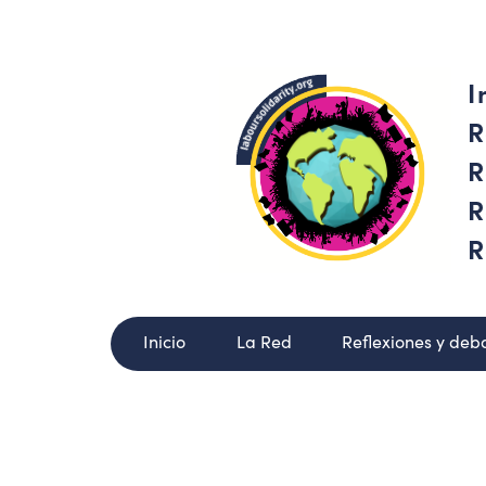
I
R
R
R
R
Inicio
La Red
Reflexiones y deb