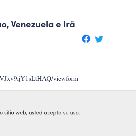
ão, Venezuela e Irã
AVJxv9ijY1sLtHAQ/viewform
o sitio web, usted acepta su uso.