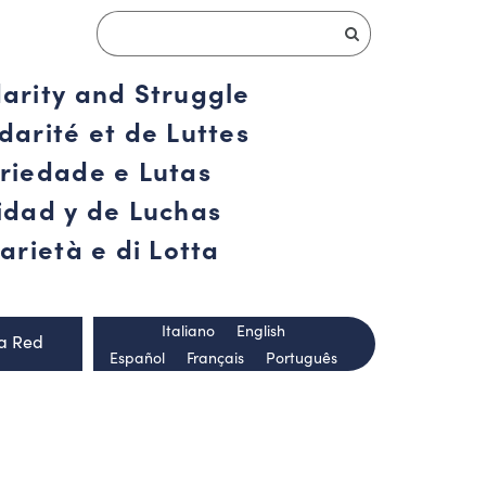
darity and Struggle
darité et de Luttes
ariedade e Lutas
ridad y de Luchas
arietà e di Lotta
Italiano
English
la Red
Español
Français
Português