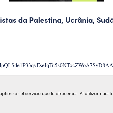
istas da Palestina, Ucrânia, Sud
e/1FAIpQLSde1P33qvEseIqTu5s0NTxcZWoA7SyD8A
VENEZUELA
IRÃ
timizar el servicio que le ofrecemos. Al utilizar nuestr