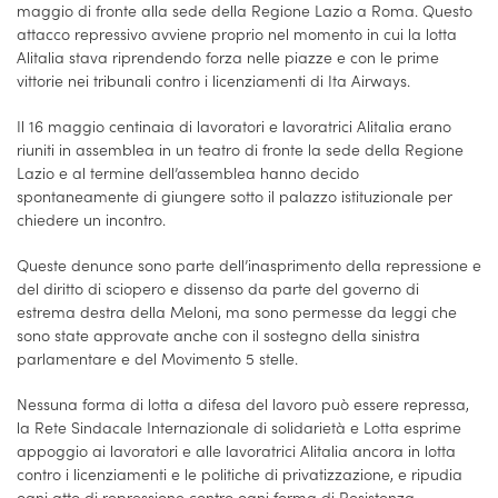
maggio di fronte alla sede della Regione Lazio a Roma. Questo
attacco repressivo avviene proprio nel momento in cui la lotta
Alitalia stava riprendendo forza nelle piazze e con le prime
vittorie nei tribunali contro i licenziamenti di Ita Airways.
Il 16 maggio centinaia di lavoratori e lavoratrici Alitalia erano
riuniti in assemblea in un teatro di fronte la sede della Regione
Lazio e al termine dell’assemblea hanno decido
spontaneamente di giungere sotto il palazzo istituzionale per
chiedere un incontro.
Queste denunce sono parte dell’inasprimento della repressione e
del diritto di sciopero e dissenso da parte del governo di
estrema destra della Meloni, ma sono permesse da leggi che
sono state approvate anche con il sostegno della sinistra
parlamentare e del Movimento 5 stelle.
Nessuna forma di lotta a difesa del lavoro può essere repressa,
la Rete Sindacale Internazionale di solidarietà e Lotta esprime
appoggio ai lavoratori e alle lavoratrici Alitalia ancora in lotta
contro i licenziamenti e le politiche di privatizzazione, e ripudia
ogni atto di repressione contro ogni forma di Resistenza.