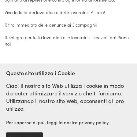
Viva la lotta dei lavoratori e delle lavoratrici Alitalia!
Ritiro immediato delle denunce ai 3 compagni!
Reintegro per tutti i lavoratori e le lavoratrici licenziati dal Piano
Ita!
Questo sito utilizza i Cookie
ALITALIA
REPRESSIONE
ITALIA
Ciao! Il nostro sito Web utilizza i cookie in modo
da poter ottimizzare il servizio che ti forniamo.
Utilizzando il nostro sito Web, acconsenti al loro
Rete Sindicale Internazionale
utilizzo.
di Solidarieta e di Lotta
Per saperne di più, leggi la nostra privacy policy.