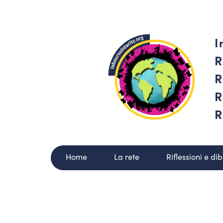
I
R
R
R
R
Home
La rete
Riflessioni e dib