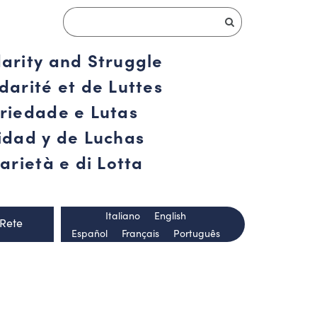
darity and Struggle
darité et de Luttes
ariedade e Lutas
ridad y de Luchas
arietà e di Lotta
Italiano
English
 Rete
Español
Français
Português