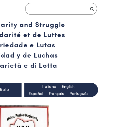
darity and Struggle
darité et de Luttes
ariedade e Lutas
ridad y de Luchas
arietà e di Lotta
Italiano
English
 Rete
Español
Français
Português