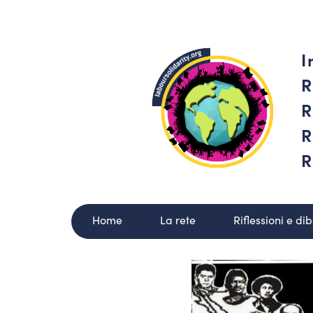
I
R
R
R
R
Home
La rete
Riflessioni e dib